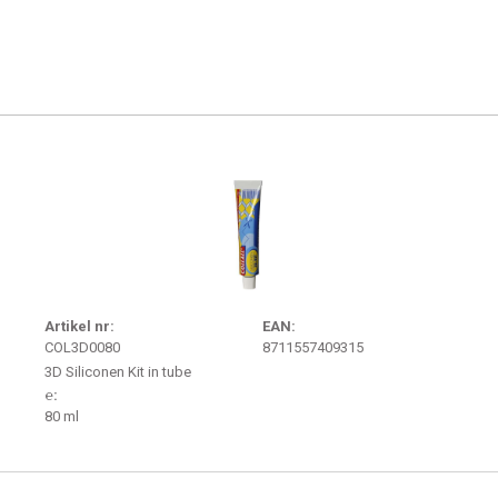
Artikel nr:
EAN:
COL3D0080
8711557409315
3D Siliconen Kit in tube
℮:
80 ml