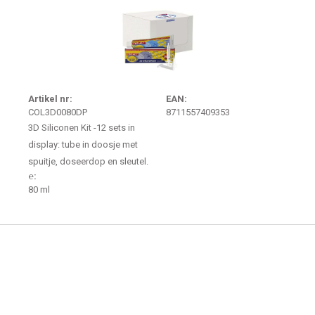
Artikel nr:
EAN:
COL3D0080DP
8711557409353
3D Siliconen Kit -12 sets in
display: tube in doosje met
spuitje, doseerdop en sleutel.
℮:
80 ml