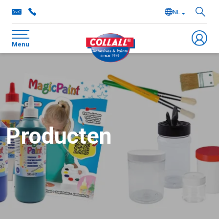
NL
EN
Menu
DE
FR
Producten