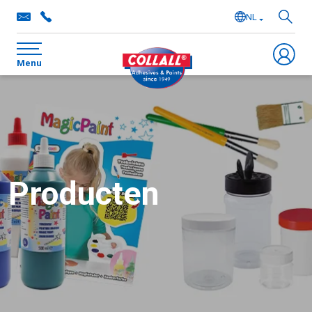
NL
EN
Menu
DE
FR
Producten