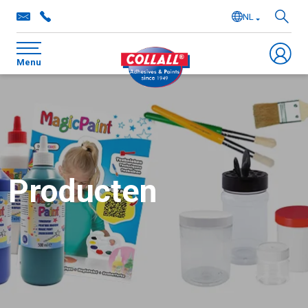
NL
EN
Menu
DE
FR
Producten