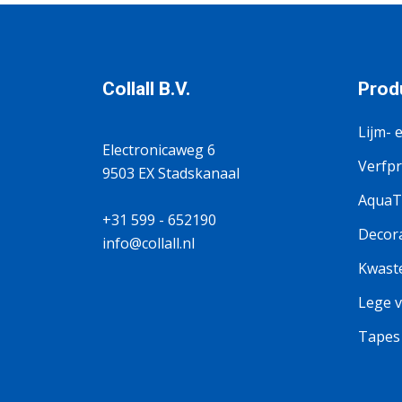
Collall B.V.
Prod
Lijm- 
Electronicaweg 6
Verfp
9503 EX Stadskanaal
AquaTi
+31 599 - 652190
Decora
info@collall.nl
Kwaste
Lege v
Tapes