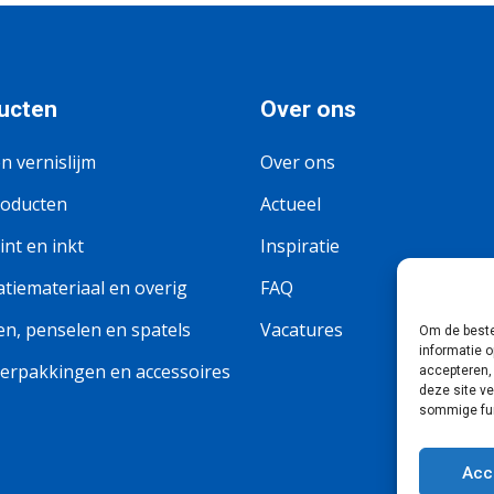
ucten
Over ons
en vernislijm
Over ons
roducten
Actueel
nt en inkt
Inspiratie
tiemateriaal en overig
FAQ
n, penselen en spatels
Vacatures
Om de beste
informatie o
erpakkingen en accessoires
accepteren,
deze site v
sommige fun
Acc