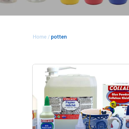
Home
/
potten