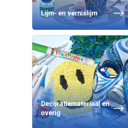
Lijm- en vernislijm
Decoratiemateriaal en
overig