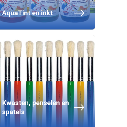
AquaTint en inkt
Kwasten, penselen en
spatels