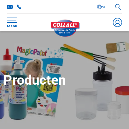
NL
EN
Menu
DE
FR
Producten