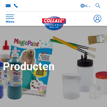
NL
EN
Menu
DE
FR
Producten