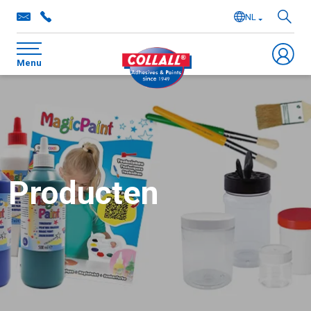
NL
EN
Menu
DE
FR
Producten