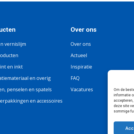
ucten
Over ons
en vernislijm
Over ons
roducten
Actueel
nt en inkt
Inspiratie
tiemateriaal en overig
FAQ
n, penselen en spatels
Vacatures
Om de beste
informatie o
erpakkingen en accessoires
accepteren,
deze site v
sommige fun
Acc