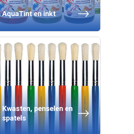
AquaTint en inkt
Kwasten, penselen en
spatels