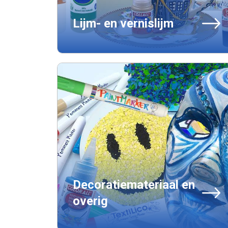
Lijm- en vernislijm
Decoratiemateriaal en
overig