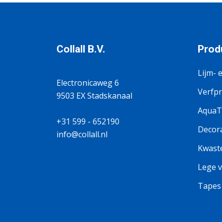
Collall B.V.
Prod
Lijm- 
Electronicaweg 6
Verfp
9503 EX Stadskanaal
AquaTi
+31 599 - 652190
Decora
info@collall.nl
Kwaste
Lege v
Tapes