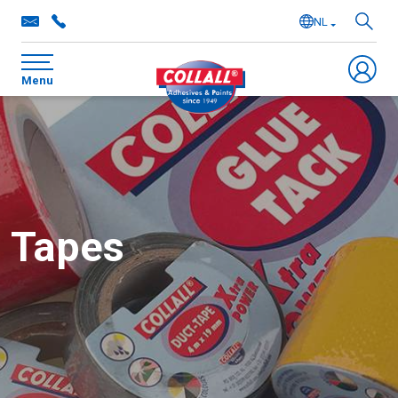
NL
EN
Menu
DE
FR
Tapes