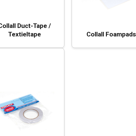
Collall Duct-Tape /
Textieltape
Collall Foampads