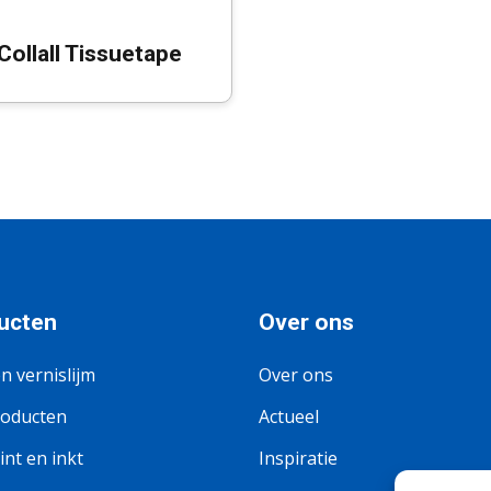
Collall Tissuetape
ucten
Over ons
en vernislijm
Over ons
roducten
Actueel
nt en inkt
Inspiratie