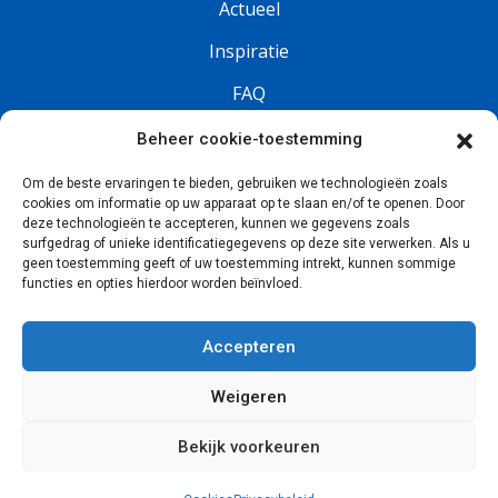
Actueel
Inspiratie
FAQ
Vacatures
Beheer cookie-toestemming
Om de beste ervaringen te bieden, gebruiken we technologieën zoals
Volg ons
cookies om informatie op uw apparaat op te slaan en/of te openen. Door
deze technologieën te accepteren, kunnen we gegevens zoals
surfgedrag of unieke identificatiegegevens op deze site verwerken. Als u
geen toestemming geeft of uw toestemming intrekt, kunnen sommige
functies en opties hierdoor worden beïnvloed.
Accepteren
Weigeren
© 2026, Collall
Privacy
Cookies
Login
Algemene verkoopvoorwaarden
Bekijk voorkeuren
Website: Webba