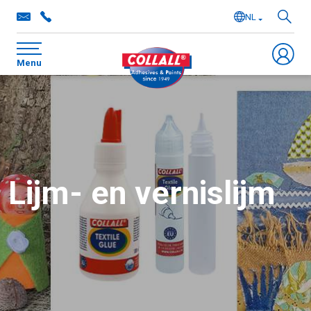
NL
EN
Menu
DE
FR
Lijm- en vernislijm