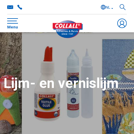
NL
EN
Menu
DE
FR
Lijm- en vernislijm