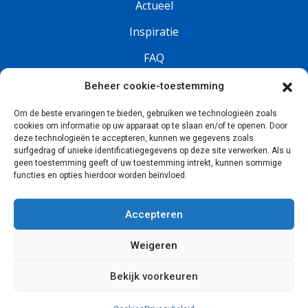
Actueel
Inspiratie
FAQ
Vacatures
Beheer cookie-toestemming
Om de beste ervaringen te bieden, gebruiken we technologieën zoals
Volg ons
cookies om informatie op uw apparaat op te slaan en/of te openen. Door
deze technologieën te accepteren, kunnen we gegevens zoals
surfgedrag of unieke identificatiegegevens op deze site verwerken. Als u
geen toestemming geeft of uw toestemming intrekt, kunnen sommige
functies en opties hierdoor worden beïnvloed.
Accepteren
Weigeren
© 2026, Collall
Privacy
Cookies
Login
Algemene verkoopvoorwaarden
Bekijk voorkeuren
Website: Webba