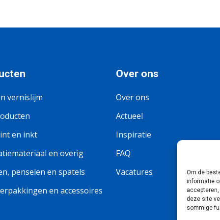
ucten
Over ons
en vernislijm
Over ons
roducten
Actueel
nt en inkt
Inspiratie
tiemateriaal en overig
FAQ
n, penselen en spatels
Vacatures
Om de beste
informatie o
erpakkingen en accessoires
accepteren,
deze site v
sommige fun