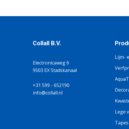
Collall B.V.
Prod
Lijm- 
Electronicaweg 6
Verfp
9503 EX Stadskanaal
AquaTi
+31 599 - 652190
Decora
info@collall.nl
Kwaste
Lege v
Tapes