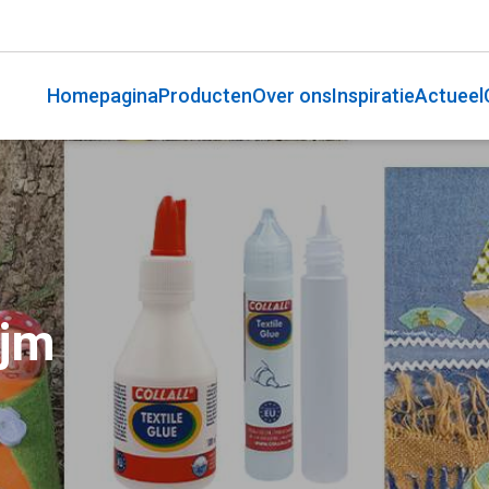
Homepagina
Producten
Over ons
Inspiratie
Actueel
ijm