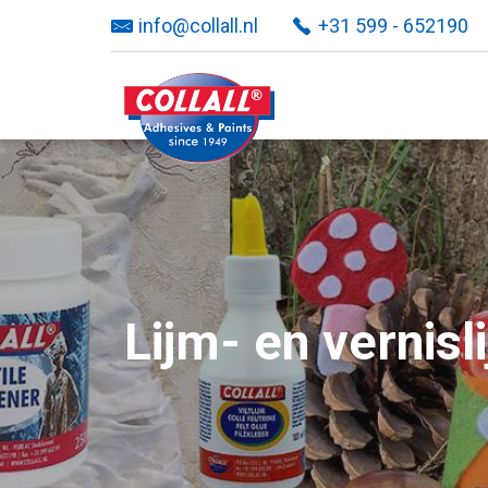
info@collall.nl
+31 599 - 652190
Lijm- en vernisl