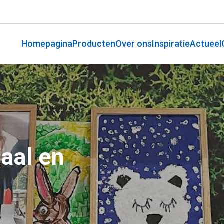
Homepagina
Producten
Over ons
Inspiratie
Actueel
aal en