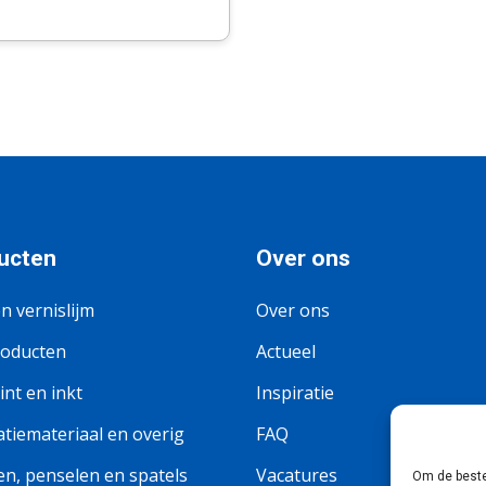
ucten
Over ons
en vernislijm
Over ons
roducten
Actueel
nt en inkt
Inspiratie
tiemateriaal en overig
FAQ
n, penselen en spatels
Vacatures
Om de beste