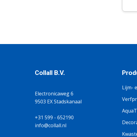
Collall B.V.
Prod
Lijm- 
Electronicaweg 6
Verfp
9503 EX Stadskanaal
AquaTi
+31 599 - 652190
Decora
info@collall.nl
Kwaste