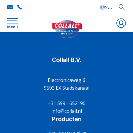
NL
EN
Menu
DE
FR
Collall B.V.
Electronicaweg 6
9503 EX Stadskanaal
+31 599 - 652190
info@collall.nl
Producten