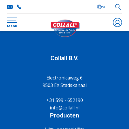
NL
EN
Menu
DE
FR
Collall B.V.
Electronicaweg 6
9503 EX Stadskanaal
+31 599 - 652190
info@collall.nl
Producten