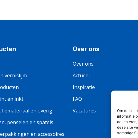
ucten
Over ons
Over ons
en vernislijm
Actueel
roducten
Inspiratie
nt en inkt
FAQ
tiemateriaal en overig
Vacatures
Om de beste
informatie o
n, penselen en spatels
accepteren,
deze site v
erpakkingen en accessoires
sommige fun