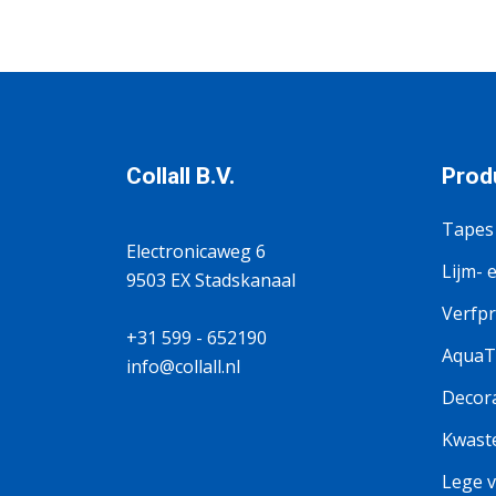
Collall B.V.
Prod
Tapes
Electronicaweg 6
Lijm- 
9503 EX Stadskanaal
Verfp
+31 599 - 652190
AquaTi
info@collall.nl
Decora
Kwaste
Lege v