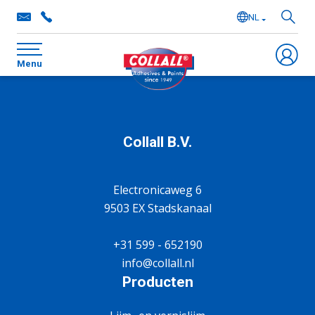
NL
EN
Menu
DE
FR
Collall B.V.
Electronicaweg 6
9503 EX Stadskanaal
+31 599 - 652190
info@collall.nl
Producten