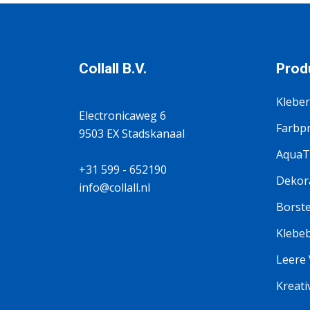
Collall B.V.
Prod
Kleber
Electronicaweg 6
Farbp
9503 EX Stadskanaal
AquaT
+31 599 - 652190
Dekora
info@collall.nl
Borste
Klebe
Leere
Kreati