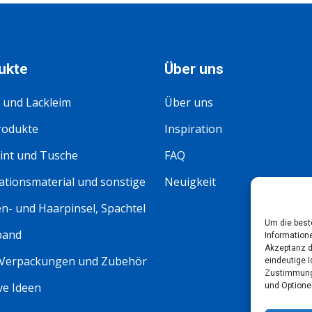
ukte
Über uns
 und Lackleim
Über uns
rodukte
Inspiration
int und Tusche
FAQ
tionsmaterial und sonstige
Neuigkeit
n- und Haarpinsel, Spachtel
Um die best
band
Information
Akzeptanz d
 Verpackungen und Zubehör
eindeutige I
Zustimmung 
ve Ideen
und Optione