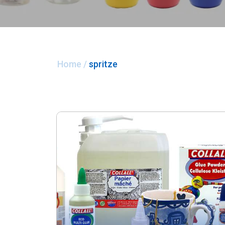
Home
/
spritze