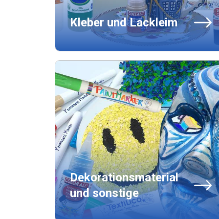
Kleber und Lackleim
Dekorationsmaterial
und sonstige