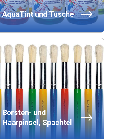
AquaTint und Tusche
Borsten- und
Haarpinsel, Spachtel