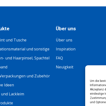
ukte
Über uns
int und Tusche
Über uns
tionsmaterial und sonstige
Inspiration
n- und Haarpinsel, Spachtel
FAQ
band
Neuigkeit
 Verpackungen und Zubehör
Um die best
ve Ideen
Information
Akzeptanz d
 und Lackleim
eindeutige I
Zustimmung 
rodukte
und Optione