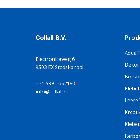
Collall B.V.
Prod
AquaT
Electronicaweg 6
Dekora
9503 EX Stadskanaal
Borste
+31 599 - 652190
Klebe
info@collall.nl
Leere
Kreati
Kleber
Farbp