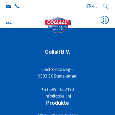
DE
NL
Menu
EN
FR
Collall B.V.
Electronicaweg 6
9503 EX Stadskanaal
+31 599 - 652190
info@collall.nl
Produkte