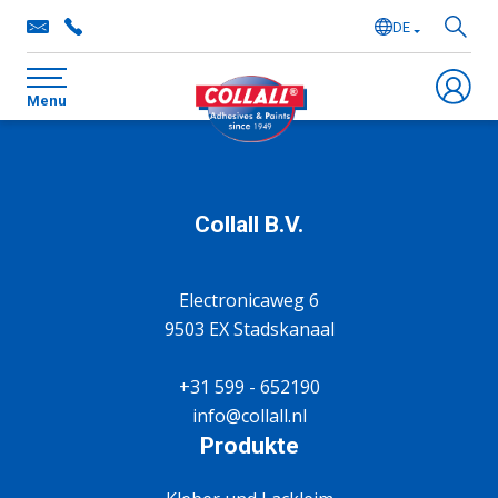
DE
NL
Menu
EN
FR
Collall B.V.
Electronicaweg 6
9503 EX Stadskanaal
+31 599 - 652190
info@collall.nl
Produkte