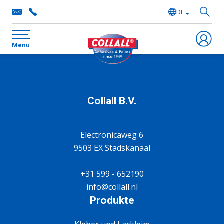
DE
NL
Menu
EN
FR
Collall B.V.
Electronicaweg 6
9503 EX Stadskanaal
+31 599 - 652190
info@collall.nl
Produkte