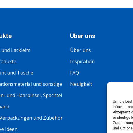
ukte
Über uns
 und Lackleim
Über uns
rodukte
Inspiration
int und Tusche
FAQ
tionsmaterial und sonstige
Neuigkeit
n- und Haarpinsel, Spachtel
Um die best
band
Information
Akzeptanz d
 Verpackungen und Zubehör
eindeutige I
Zustimmung 
ve Ideen
und Optione