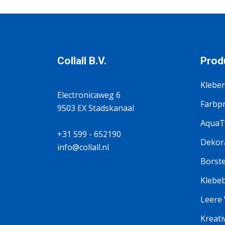
Collall B.V.
Prod
Kleber
Electronicaweg 6
Farbp
9503 EX Stadskanaal
AquaT
+31 599 - 652190
Dekora
info@collall.nl
Borste
Klebe
Leere
Kreati