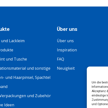
ukte
Über uns
 und Lackleim
Über uns
rodukte
Inspiration
int und Tusche
FAQ
tionsmaterial und sonstige
Neuigkeit
n- und Haarpinsel, Spachtel
Um die best
band
Information
Akzeptanz d
 Verpackungen und Zubehör
eindeutige I
Zustimmung 
ve Ideen
und Optione