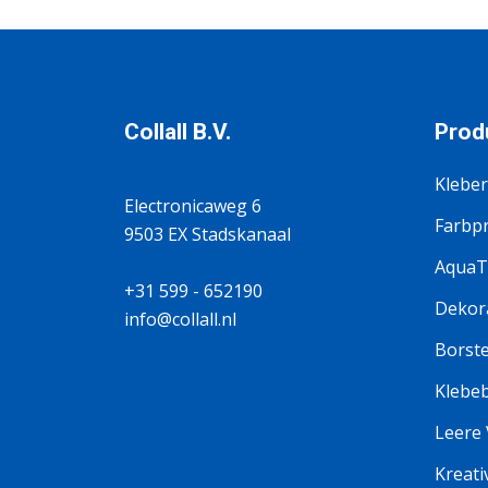
Collall B.V.
Prod
Kleber
Electronicaweg 6
Farbp
9503 EX Stadskanaal
AquaT
+31 599 - 652190
Dekora
info@collall.nl
Borste
Klebe
Leere
Kreati