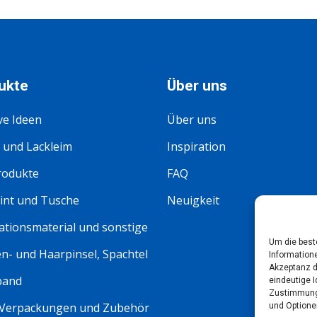
ukte
Über uns
ve Ideen
Über uns
 und Lackleim
Inspiration
rodukte
FAQ
int und Tusche
Neuigkeit
tionsmaterial und sonstige
Um die best
n- und Haarpinsel, Spachtel
Information
Akzeptanz d
band
eindeutige I
Zustimmung 
 Verpackungen und Zubehör
und Optione