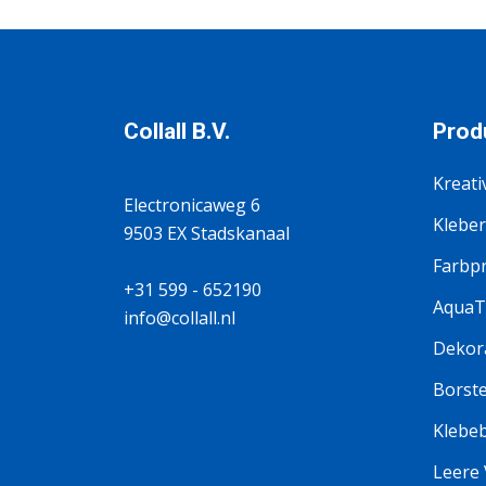
Collall B.V.
Prod
Kreati
Electronicaweg 6
Kleber
9503 EX Stadskanaal
Farbp
+31 599 - 652190
AquaT
info@collall.nl
Dekora
Borste
Klebe
Leere