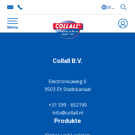
DE
NL
Menu
EN
FR
Collall B.V.
Electronicaweg 6
9503 EX Stadskanaal
+31 599 - 652190
info@collall.nl
Produkte