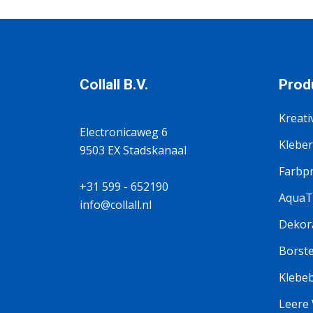
Collall B.V.
Prod
Kreati
Electronicaweg 6
Kleber
9503 EX Stadskanaal
Farbp
+31 599 - 652190
AquaT
info@collall.nl
Dekora
Borste
Klebe
Leere