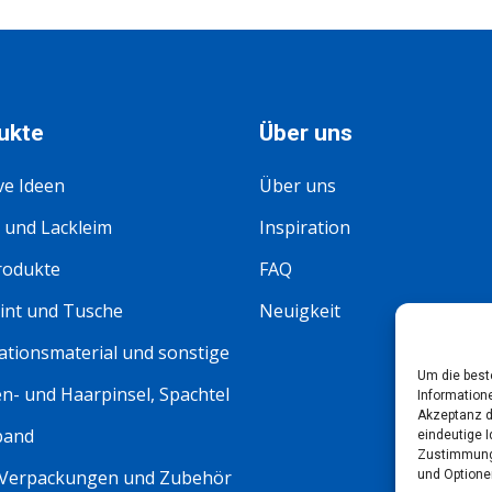
ukte
Über uns
ve Ideen
Über uns
 und Lackleim
Inspiration
rodukte
FAQ
int und Tusche
Neuigkeit
tionsmaterial und sonstige
Um die best
n- und Haarpinsel, Spachtel
Information
Akzeptanz d
band
eindeutige I
Zustimmung 
 Verpackungen und Zubehör
und Optione