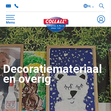
NL
EN
Menu
DE
FR
Decoratiemateriaal
en overig