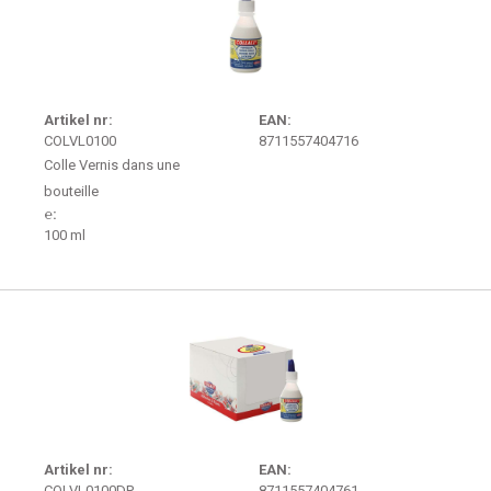
Artikel nr:
EAN:
COLVL0100
8711557404716
Colle Vernis dans une
bouteille
℮:
100 ml
Artikel nr:
EAN:
COLVL0100DP
8711557404761