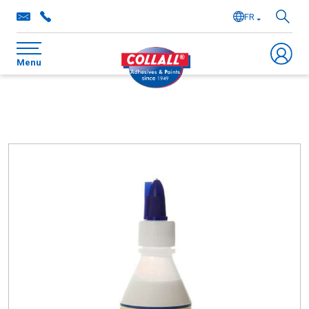
FR
NL
Menu
EN
DE