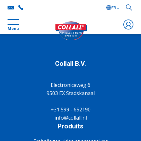
FR
NL
Menu
EN
DE
Collall B.V.
Electronicaweg 6
9503 EX Stadskanaal
+31 599 - 652190
info@collall.nl
Produits