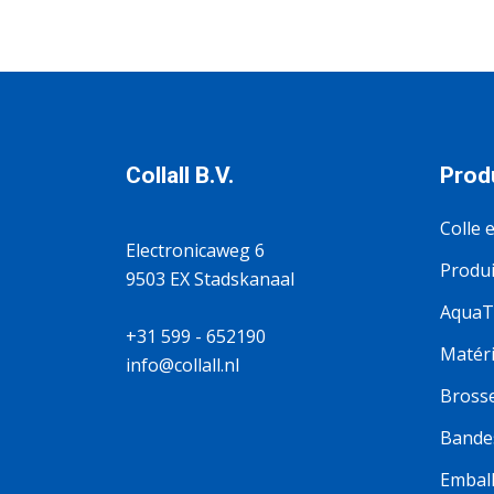
Collall B.V.
Prod
Colle e
Electronicaweg 6
Produi
9503 EX Stadskanaal
AquaTi
+31 599 - 652190
Matéri
info@collall.nl
Brosse
Bande
Emball