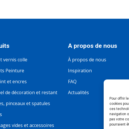
uits
A propos de nous
t vernis colle
À propos de nous
ts Peinture
Inspiration
nt et encres
FAQ
el de décoration et restant
Actualités
Pour offrir 
s, pinceaux et spatules
cookies pour
ces technol
s
navigation o
pas votre c
ages vides et accessoires
pourraient ê