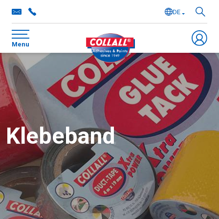
DE
NL
Menu
EN
FR
Klebeband